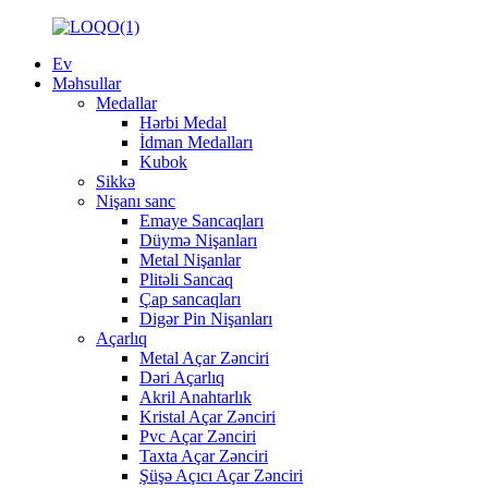
Ev
Məhsullar
Medallar
Hərbi Medal
İdman Medalları
Kubok
Sikkə
Nişanı sanc
Emaye Sancaqları
Düymə Nişanları
Metal Nişanlar
Plitəli Sancaq
Çap sancaqları
Digər Pin Nişanları
Açarlıq
Metal Açar Zənciri
Dəri Açarlıq
Akril Anahtarlık
Kristal Açar Zənciri
Pvc Açar Zənciri
Taxta Açar Zənciri
Şüşə Açıcı Açar Zənciri