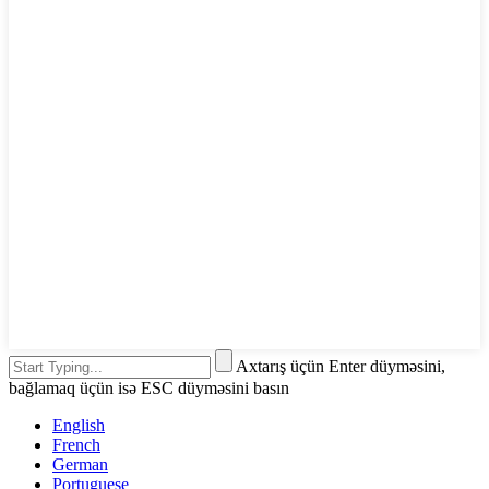
Axtarış üçün Enter düyməsini,
bağlamaq üçün isə ESC düyməsini basın
English
French
German
Portuguese