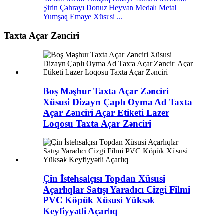
Şirin Çəhrayı Donuz Heyvan Medalı Metal
Yumşaq Emaye Xüsusi ...
Taxta Açar Zənciri
Boş Məşhur Taxta Açar Zənciri
Xüsusi Dizayn Çaplı Oyma Ad Taxta
Açar Zənciri Açar Etiketi Lazer
Loqosu Taxta Açar Zənciri
Çin İstehsalçısı Topdan Xüsusi
Açarlıqlar Satışı Yaradıcı Cizgi Filmi
PVC Köpük Xüsusi Yüksək
Keyfiyyətli Açarlıq