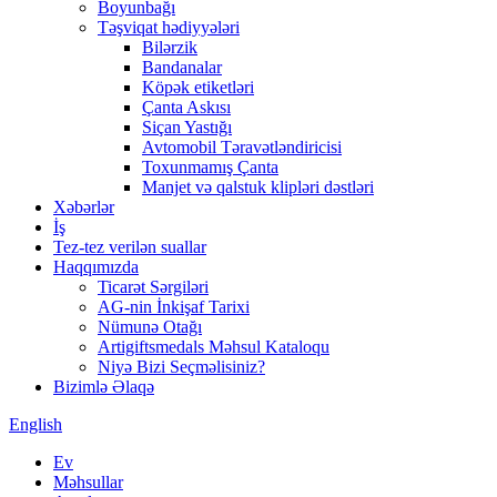
Boyunbağı
Təşviqat hədiyyələri
Bilərzik
Bandanalar
Köpək etiketləri
Çanta Askısı
Siçan Yastığı
Avtomobil Təravətləndiricisi
Toxunmamış Çanta
Manjet və qalstuk klipləri dəstləri
Xəbərlər
İş
Tez-tez verilən suallar
Haqqımızda
Ticarət Sərgiləri
AG-nin İnkişaf Tarixi
Nümunə Otağı
Artigiftsmedals Məhsul Kataloqu
Niyə Bizi Seçməlisiniz?
Bizimlə Əlaqə
English
Ev
Məhsullar