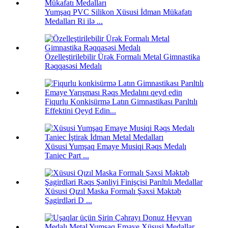
Yumşaq PVC Silikon Xüsusi İdman Mükafatı
Medalları Ri ilə ...
Özelleştirilebilir Ürək Formalı Metal Gimnastika
Rəqqasəsi Medalı
Fiqurlu Konkisürmə Latın Gimnastikası Parıltılı
Effektini Qeyd Edin...
Xüsusi Yumşaq Emaye Musiqi Rəqs Medalı
Taniec Part ...
Xüsusi Qızıl Maska Formalı Şəxsi Məktəb
Şagirdləri D ...