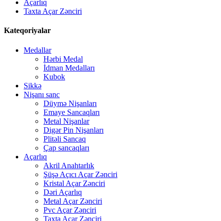
Açarlıq
Taxta Açar Zənciri
Kateqoriyalar
Medallar
Hərbi Medal
İdman Medalları
Kubok
Sikkə
Nişanı sanc
Düymə Nişanları
Emaye Sancaqları
Metal Nişanlar
Digər Pin Nişanları
Plitəli Sancaq
Çap sancaqları
Açarlıq
Akril Anahtarlık
Şüşə Açıcı Açar Zənciri
Kristal Açar Zənciri
Dəri Açarlıq
Metal Açar Zənciri
Pvc Açar Zənciri
Taxta Açar Zənciri