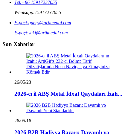
Tel:
+86 15917237655
Whatsapp:
15917237655
E-poçt:
query@artimedal.com
E-poçt:
suki@artimedal.com
Son Xəbərlər
26/05/23
2026-cı il ABŞ Metal İdxal Qaydaları İzah...
26/05/16
2026 B2B Hədiyyə Bazarı: Davamlı və