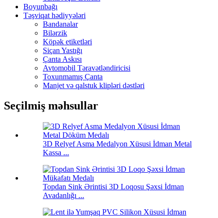
Boyunbağı
Təşviqat hədiyyələri
Bandanalar
Bilərzik
Köpək etiketləri
Siçan Yastığı
Çanta Askısı
Avtomobil Təravətləndiricisi
Toxunmamış Çanta
Manjet və qalstuk klipləri dəstləri
Seçilmiş məhsullar
3D Relyef Asma Medalyon Xüsusi İdman Metal
Kassa ...
Topdan Sink Ərintisi 3D Loqosu Şəxsi İdman
Avadanlığı ...