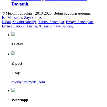
Davamlı...
© Müəllif hüquqları - 2010-2025: Bütün hüquqlar qorunur.
İsti Məhsullar
,
Sayt xəritəsi
Nişan
,
Yaxalıq sancağı
,
Xüsusi Sancaqlar
,
Emaye Sancaqları
,
Emaye Sancağı Xüsusi
,
Xüsusi Emaye Sancağı
,
Telefon
E-poçt
E-poçt
query@artimedal.com
Whatsapp