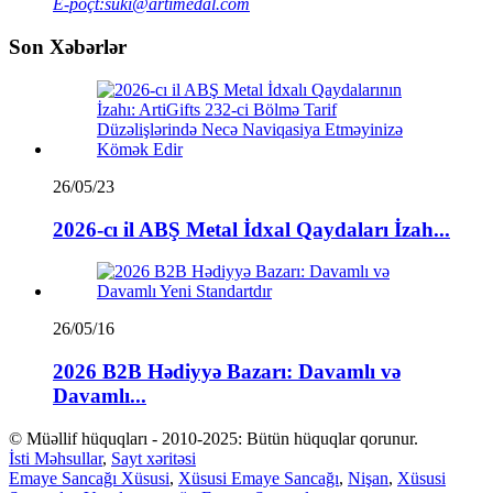
E-poçt:
suki@artimedal.com
Son Xəbərlər
26/05/23
2026-cı il ABŞ Metal İdxal Qaydaları İzah...
26/05/16
2026 B2B Hədiyyə Bazarı: Davamlı və
Davamlı...
© Müəllif hüquqları - 2010-2025: Bütün hüquqlar qorunur.
İsti Məhsullar
,
Sayt xəritəsi
Emaye Sancağı Xüsusi
,
Xüsusi Emaye Sancağı
,
Nişan
,
Xüsusi