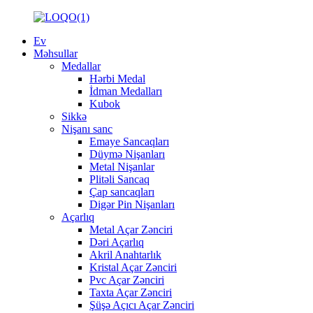
Ev
Məhsullar
Medallar
Hərbi Medal
İdman Medalları
Kubok
Sikkə
Nişanı sanc
Emaye Sancaqları
Düymə Nişanları
Metal Nişanlar
Plitəli Sancaq
Çap sancaqları
Digər Pin Nişanları
Açarlıq
Metal Açar Zənciri
Dəri Açarlıq
Akril Anahtarlık
Kristal Açar Zənciri
Pvc Açar Zənciri
Taxta Açar Zənciri
Şüşə Açıcı Açar Zənciri