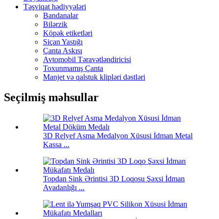
Təşviqat hədiyyələri
Bandanalar
Bilərzik
Köpək etiketləri
Siçan Yastığı
Çanta Askısı
Avtomobil Təravətləndiricisi
Toxunmamış Çanta
Manjet və qalstuk klipləri dəstləri
Seçilmiş məhsullar
3D Relyef Asma Medalyon Xüsusi İdman Metal
Kassa ...
Topdan Sink Ərintisi 3D Loqosu Şəxsi İdman
Avadanlığı ...