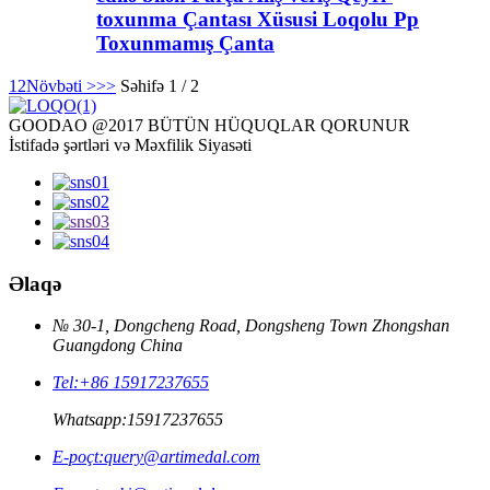
toxunma Çantası Xüsusi Loqolu Pp
Toxunmamış Çanta
1
2
Növbəti >
>>
Səhifə 1 / 2
GOODAO @2017 BÜTÜN HÜQUQLAR QORUNUR
İstifadə şərtləri və Məxfilik Siyasəti
Əlaqə
№ 30-1, Dongcheng Road, Dongsheng Town Zhongshan
Guangdong China
Tel:
+86 15917237655
Whatsapp:
15917237655
E-poçt:
query@artimedal.com