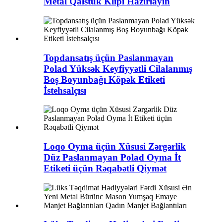
Metal Qalstuk Klipi Hazırlayın
Topdansatış üçün Paslanmayan
Polad Yüksək Keyfiyyətli Cilalanmış
Boş Boyunbağı Köpək Etiketi
İstehsalçısı
Loqo Oyma üçün Xüsusi Zərgərlik
Düz Paslanmayan Polad Oyma İt
Etiketi üçün Rəqabətli Qiymət