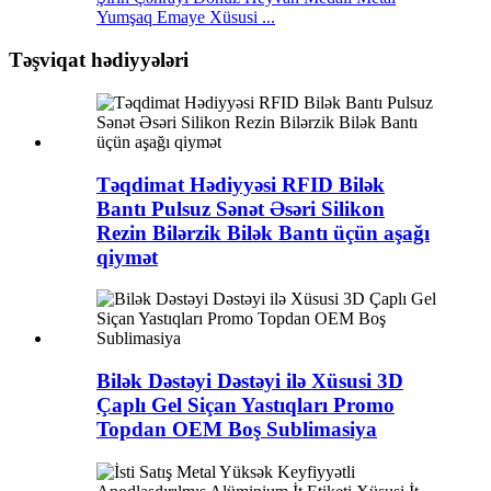
Yumşaq Emaye Xüsusi ...
Təşviqat hədiyyələri
Təqdimat Hədiyyəsi RFID Bilək
Bantı Pulsuz Sənət Əsəri Silikon
Rezin Bilərzik Bilək Bantı üçün aşağı
qiymət
Bilək Dəstəyi Dəstəyi ilə Xüsusi 3D
Çaplı Gel Siçan Yastıqları Promo
Topdan OEM Boş Sublimasiya