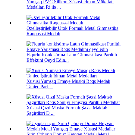
Yumşaq PVC Silikon Xüsusi İdman Mükafatı
Medalları Ri ilə ...
Özelleştirilebilir Ürək Formalı Metal Gimnastika
Rəqqasəsi Medalı
Fiqurlu Konkisürmə Latın Gimnastikası Parıltılı
Effektini Qeyd Edin...
Xüsusi Yumşaq Emaye Musiqi Rəqs Medalı
Taniec Part ...
Xüsusi Qızıl Maska Formalı Şəxsi Məktəb
Şagirdləri D ...
Şirin Çəhrayı Donuz Heyvan Medalı Metal