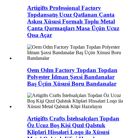
Artigifts Professional Factory
Topdansatış Ucuz Qatlanan Çanta
Askısı Xüsusi Formalı Toplu Metal
Çanta Qarmaqları Masa Üçün Ucuz
Qısa Açar
Oem Odm Factory Topdan Topdan
Polyester İdman Şəxsi Bandanalar
Baş Üçün Xüsusi Boru Bandanalar
Artigifts Crafts İstehsalçıları Topdan
Öz Ucuz Boş Kişi Qızıl Qalstuk
Klipləri Hissələri Loqo ilə Xüsusi