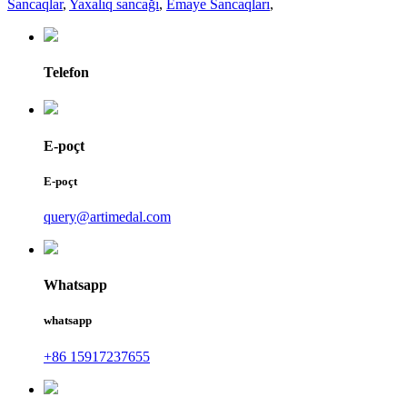
Sancaqlar
,
Yaxalıq sancağı
,
Emaye Sancaqları
,
Telefon
E-poçt
E-poçt
query@artimedal.com
Whatsapp
whatsapp
+86 15917237655