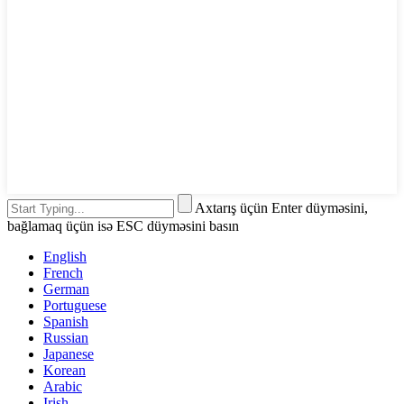
Axtarış üçün Enter düyməsini,
bağlamaq üçün isə ESC düyməsini basın
English
French
German
Portuguese
Spanish
Russian
Japanese
Korean
Arabic
Irish