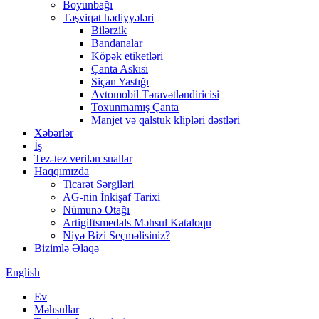
Boyunbağı
Təşviqat hədiyyələri
Bilərzik
Bandanalar
Köpək etiketləri
Çanta Askısı
Siçan Yastığı
Avtomobil Təravətləndiricisi
Toxunmamış Çanta
Manjet və qalstuk klipləri dəstləri
Xəbərlər
İş
Tez-tez verilən suallar
Haqqımızda
Ticarət Sərgiləri
AG-nin İnkişaf Tarixi
Nümunə Otağı
Artigiftsmedals Məhsul Kataloqu
Niyə Bizi Seçməlisiniz?
Bizimlə Əlaqə
English
Ev
Məhsullar