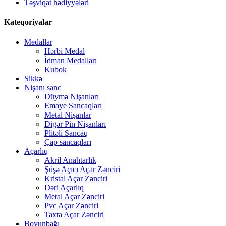
Təşviqat hədiyyələri
Kateqoriyalar
Medallar
Hərbi Medal
İdman Medalları
Kubok
Sikkə
Nişanı sanc
Düymə Nişanları
Emaye Sancaqları
Metal Nişanlar
Digər Pin Nişanları
Plitəli Sancaq
Çap sancaqları
Açarlıq
Akril Anahtarlık
Şüşə Açıcı Açar Zənciri
Kristal Açar Zənciri
Dəri Açarlıq
Metal Açar Zənciri
Pvc Açar Zənciri
Taxta Açar Zənciri
Boyunbağı