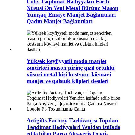
Lüks Təqdimat Hədiyyələri Fərdi
Xüsusi Ən Yeni Metal Bürünc Mason
Yumşaq Emaye Manjet Bağlantıları
Qadın Manjet Bağlantıları
Yüksək keyfiyyətli moda manjet
zəncirləri mason pirinç qızıl örtüklü
xüsusi metal kişi kostyum köynəyi
manjet və qalstuk klipləri dəstləri
Artigifts Factory Təchizatçısı Topdan
Təqdimat Hədiyyələri Yenidən istifadə
edilə bilən Parça Alış-veriş Qeyri-