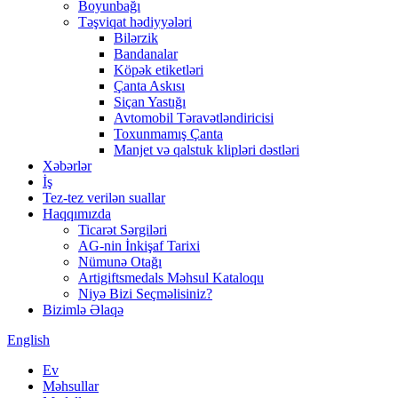
Boyunbağı
Təşviqat hədiyyələri
Bilərzik
Bandanalar
Köpək etiketləri
Çanta Askısı
Siçan Yastığı
Avtomobil Təravətləndiricisi
Toxunmamış Çanta
Manjet və qalstuk klipləri dəstləri
Xəbərlər
İş
Tez-tez verilən suallar
Haqqımızda
Ticarət Sərgiləri
AG-nin İnkişaf Tarixi
Nümunə Otağı
Artigiftsmedals Məhsul Kataloqu
Niyə Bizi Seçməlisiniz?
Bizimlə Əlaqə
English
Ev
Məhsullar