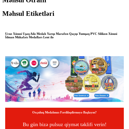
Məhsul Ətraflı
Məhsul Etiketləri
Ucuz Xüsusi Uşaq Ailə Medalı Yarışı Marafon Qaçışı Yumşaq PVC Silikon Xüsusi
İdman Mükafatı Medalları Lent ilə
Oxçuluq Medalınızı Fərdiləşdirməyə Başlayın?
Bu gün bizə pulsuz qiymət təklifi verin!