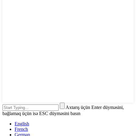
Axtarış üçün Enter düyməsini,
bağlamaq üçün isə ESC düyməsini basın
English
French
German