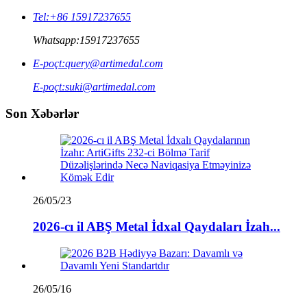
Tel:
+86 15917237655
Whatsapp:
15917237655
E-poçt:
query@artimedal.com
E-poçt:
suki@artimedal.com
Son Xəbərlər
26/05/23
2026-cı il ABŞ Metal İdxal Qaydaları İzah...
26/05/16