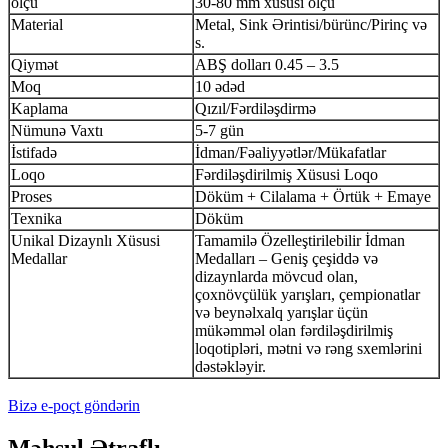
ölçü
30-80 mm xüsusi ölçü
Material
Metal, Sink Ərintisi/bürünc/Pirinç və
s.
Qiymət
ABŞ dolları 0.45 – 3.5
Moq
10 ədəd
Kaplama
Qızıl/Fərdiləşdirmə
Nümunə Vaxtı
5-7 gün
İstifadə
İdman/Fəaliyyətlər/Mükafatlar
Loqo
Fərdiləşdirilmiş Xüsusi Loqo
Proses
Döküm + Cilalama + Örtük + Emaye
Texnika
Döküm
Unikal Dizaynlı Xüsusi
Tamamilə Özelleştirilebilir İdman
Medallar
Medalları – Geniş çeşiddə və
dizaynlarda mövcud olan,
çoxnövçülük yarışları, çempionatlar
və beynəlxalq yarışlar üçün
mükəmməl olan fərdiləşdirilmiş
loqotipləri, mətni və rəng sxemlərini
dəstəkləyir.
Bizə e-poçt göndərin