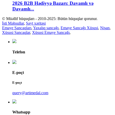
2026 B2B Hədiyyə Bazarı: Davamlı və
Davamlı...
© Müəllif hüquqları - 2010-2025: Bütün hüquqlar qorunur.
İsti Məhsullar
,
Sayt xəritəsi
Emaye Sancaqları
,
Yaxalıq sancağı
,
Emaye Sancağı Xüsusi
,
Nişan
,
Xüsusi Sancaqlar
,
Xüsusi Emaye Sancağı
,
Telefon
E-poçt
E-poçt
query@artimedal.com
Whatsapp