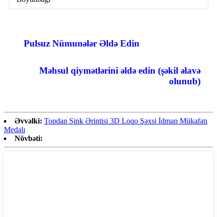
Pulsuz Nümunələr Əldə Edin
Məhsul qiymətlərini əldə edin (şəkil əlavə
olunub)
Əvvəlki:
Topdan Sink Ərintisi 3D Loqo Şəxsi İdman Mükafatı
Medalı
Növbəti: