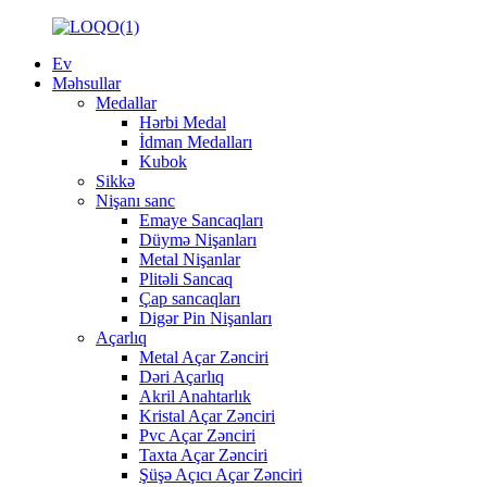
Ev
Məhsullar
Medallar
Hərbi Medal
İdman Medalları
Kubok
Sikkə
Nişanı sanc
Emaye Sancaqları
Düymə Nişanları
Metal Nişanlar
Plitəli Sancaq
Çap sancaqları
Digər Pin Nişanları
Açarlıq
Metal Açar Zənciri
Dəri Açarlıq
Akril Anahtarlık
Kristal Açar Zənciri
Pvc Açar Zənciri
Taxta Açar Zənciri
Şüşə Açıcı Açar Zənciri