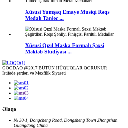
Xüsusi Yumşaq Emaye Musiqi Rəqs
Medalı Taniec ...
Xüsusi Qızıl Maska Formalı Şəxsi
Məktəb Studiyası ...
GOODAO @2017 BÜTÜN HÜQUQLAR QORUNUR
İstifadə şərtləri və Məxfilik Siyasəti
Əlaqə
№ 30-1, Dongcheng Road, Dongsheng Town Zhongshan
Guangdong China