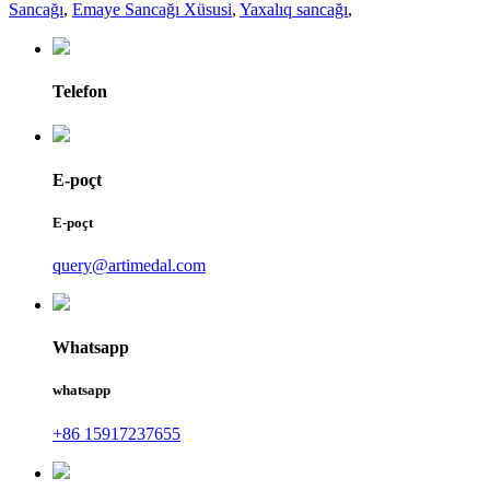
Sancağı
,
Emaye Sancağı Xüsusi
,
Yaxalıq sancağı
,
Telefon
E-poçt
E-poçt
query@artimedal.com
Whatsapp
whatsapp
+86 15917237655