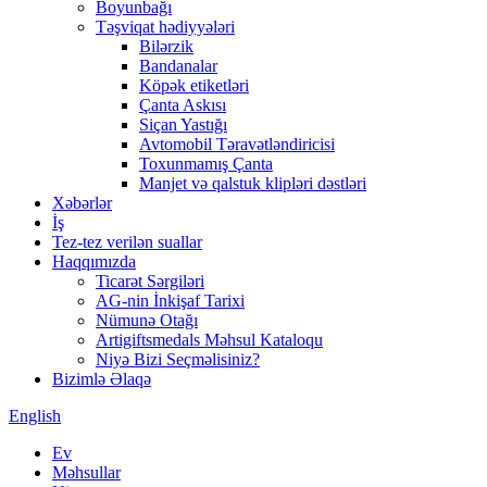
Boyunbağı
Təşviqat hədiyyələri
Bilərzik
Bandanalar
Köpək etiketləri
Çanta Askısı
Siçan Yastığı
Avtomobil Təravətləndiricisi
Toxunmamış Çanta
Manjet və qalstuk klipləri dəstləri
Xəbərlər
İş
Tez-tez verilən suallar
Haqqımızda
Ticarət Sərgiləri
AG-nin İnkişaf Tarixi
Nümunə Otağı
Artigiftsmedals Məhsul Kataloqu
Niyə Bizi Seçməlisiniz?
Bizimlə Əlaqə
English
Ev
Məhsullar