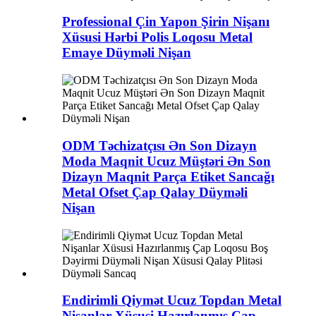
Professional Çin Yapon Şirin Nişanı
Xüsusi Hərbi Polis Loqosu Metal
Emaye Düyməli Nişan
ODM Təchizatçısı Ən Son Dizayn
Moda Maqnit Ucuz Müştəri Ən Son
Dizayn Maqnit Parça Etiket Sancağı
Metal Ofset Çap Qalay Düyməli
Nişan
Endirimli Qiymət Ucuz Topdan Metal
Nişanlar Xüsusi Hazırlanmış Çap