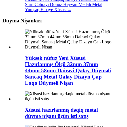
Şirin Çəhrayı Donuz Heyvan Medalı Metal
Yumşaq Emaye Xüsusi ...
Düymə Nişanları
Yüksək nüfuz Yeni Xüsusi
Hazırlanmış Ölçü 32mm 37mm
44mm 58mm Dairəvi Qalay Düyməli
Sancaq Metal Qalay Dizayn Çap
Loqo Düyməli Nişan
Xüsusi hazırlanmış dəqiq metal
düymə nişanı üçün isti satış