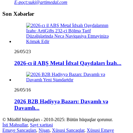
E-poçt:
suki@artimedal.com
Son Xəbərlər
26/05/23
2026-cı il ABŞ Metal İdxal Qaydaları İzah...
26/05/16
2026 B2B Hədiyyə Bazarı: Davamlı və
Davamlı...
© Müəllif hüquqları - 2010-2025: Bütün hüquqlar qorunur.
İsti Məhsullar
,
Sayt xəritəsi
Emaye Sancaqları
,
Nişan
,
Xüsusi Sancaqlar
,
Xüsusi Emaye