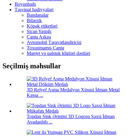
Boyunbağı
Təşviqat hədiyyələri
Bandanalar
Bilərzik
Köpək etiketləri
Siçan Yastığı
Çanta Askısı
Avtomobil Təravətləndiricisi
Toxunmamış Çanta
Manjet və qalstuk klipləri dəstləri
Seçilmiş məhsullar
3D Relyef Asma Medalyon Xüsusi İdman Metal
Kassa ...
Topdan Sink Ərintisi 3D Loqosu Şəxsi İdman
Avadanlığı ...