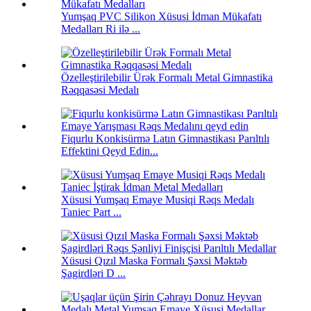
Yumşaq PVC Silikon Xüsusi İdman Mükafatı
Medalları Ri ilə ...
Özelleştirilebilir Ürək Formalı Metal Gimnastika
Rəqqasəsi Medalı
Fiqurlu Konkisürmə Latın Gimnastikası Parıltılı
Effektini Qeyd Edin...
Xüsusi Yumşaq Emaye Musiqi Rəqs Medalı
Taniec Part ...
Xüsusi Qızıl Maska Formalı Şəxsi Məktəb
Şagirdləri D ...