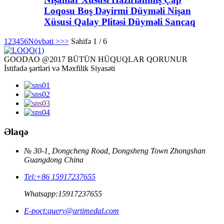
Loqosu Boş Dəyirmi Düyməli Nişan
Xüsusi Qalay Plitəsi Düyməli Sancaq
1
2
3
4
5
6
Növbəti >
>>
Səhifə 1 / 6
GOODAO @2017 BÜTÜN HÜQUQLAR QORUNUR
İstifadə şərtləri və Məxfilik Siyasəti
Əlaqə
№ 30-1, Dongcheng Road, Dongsheng Town Zhongshan
Guangdong China
Tel:
+86 15917237655
Whatsapp:
15917237655
E-poçt:
query@artimedal.com