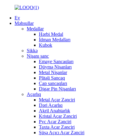
Ev
Məhsullar
Medallar
Hərbi Medal
İdman Medalları
Kubok
Sikkə
Nişanı sanc
Emaye Sancaqları
Düymə Nişanları
Metal Nişanlar
Plitəli Sancaq
Çap sancaqları
Digər Pin Nişanları
Açarlıq
Metal Açar Zənciri
Dəri Açarlıq
Akril Anahtarlık
Kristal Açar Zənciri
Pvc Açar Zənciri
Taxta Açar Zənciri
Şüşə Açıcı Açar Zənciri