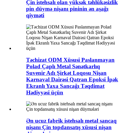
Çin istehsalı olan yüksək təhlükəsizlik
pin düymə nişanı pininin ən aşağı
qiyməti
Təchizat ODM Xüsusi Paslanmayan
Polad Çaplı Metal Sənətkarlıq
Suvenir Adı Şirkət Loqosu Nişan
Karnaval Dairəsi Qatran Epoksi İpək
Ekranlı Yaxa Sancağı Təqdimat
Hədiyyəsi üçün
Ən ucuz fabrik istehsalı metal sancaq
nişanı Çin topdansatış xüsusi nişan