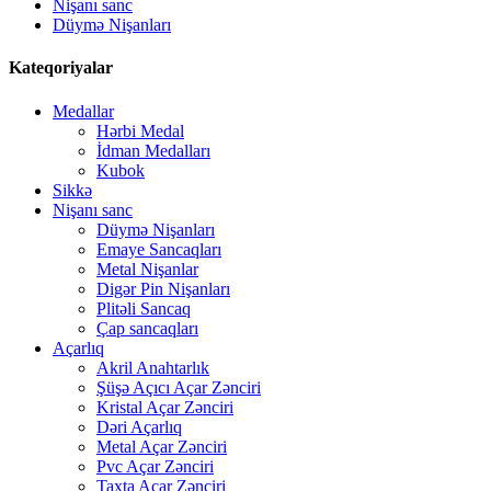
Nişanı sanc
Düymə Nişanları
Kateqoriyalar
Medallar
Hərbi Medal
İdman Medalları
Kubok
Sikkə
Nişanı sanc
Düymə Nişanları
Emaye Sancaqları
Metal Nişanlar
Digər Pin Nişanları
Plitəli Sancaq
Çap sancaqları
Açarlıq
Akril Anahtarlık
Şüşə Açıcı Açar Zənciri
Kristal Açar Zənciri
Dəri Açarlıq
Metal Açar Zənciri
Pvc Açar Zənciri
Taxta Açar Zənciri