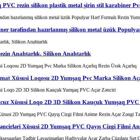
 PVC rezin silikon plastik metal şirin stil karabiner Pv
r tərəfindən hazırlanmış silikon metal üzük Populya
in Anahtarlık, Silikon Anahtarlık
mat Xüsusi Loqosu 2D Yumşaq Pvc Marka Silikon Aça
ş Ucuz Xüsusi Loqo 2D 3D Silikon Kauçuk Yumşaq PVC 
Zəncirləri Xüsusi 2D Yumşaq PVC Qayış Cizgi Filmi A