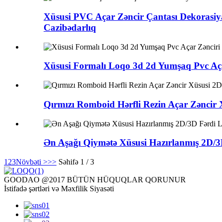
Xüsusi PVC Açar Zəncir Çantası Dekorasiya
Cazibədarlıq
Xüsusi Formalı Loqo 3d 2d Yumşaq Pvc Açar
Qırmızı Romboid Hərfli Rezin Açar Zəncir 
Ən Aşağı Qiymətə Xüsusi Hazırlanmış 2D/3
1
2
3
Növbəti >
>>
Səhifə 1 / 3
GOODAO @2017 BÜTÜN HÜQUQLAR QORUNUR
İstifadə şərtləri və Məxfilik Siyasəti