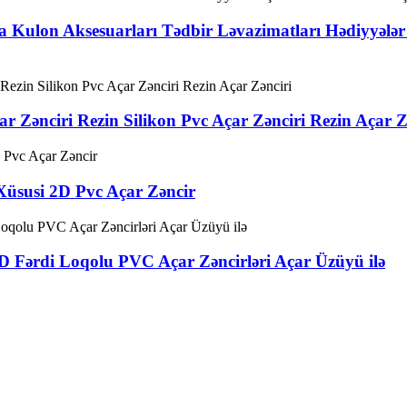
 Kulon Aksesuarları Tədbir Ləvazimatları Hədiyyələr
 Zənciri Rezin Silikon Pvc Açar Zənciri Rezin Açar Z
Xüsusi 2D Pvc Açar Zəncir
D Fərdi Loqolu PVC Açar Zəncirləri Açar Üzüyü ilə