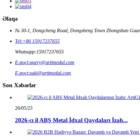
Əlaqə
№ 30-1, Dongcheng Road, Dongsheng Town Zhongshan Gua
Tel:
+86 15917237655
Whatsapp:
15917237655
E-poçt:
query@artimedal.com
E-poçt:
suki@artimedal.com
Son Xəbərlər
26/05/23
2026-cı il ABŞ Metal İdxal Qaydaları İzah...