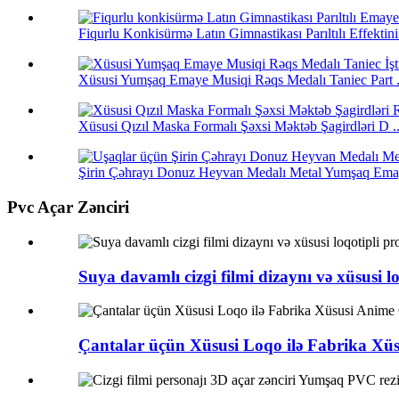
Fiqurlu Konkisürmə Latın Gimnastikası Parıltılı Effektin
Xüsusi Yumşaq Emaye Musiqi Rəqs Medalı Taniec Part .
Xüsusi Qızıl Maska Formalı Şəxsi Məktəb Şagirdləri D ..
Şirin Çəhrayı Donuz Heyvan Medalı Metal Yumşaq Emay
Pvc Açar Zənciri
Suya davamlı cizgi filmi dizaynı və xüsusi 
Çantalar üçün Xüsusi Loqo ilə Fabrika Xü