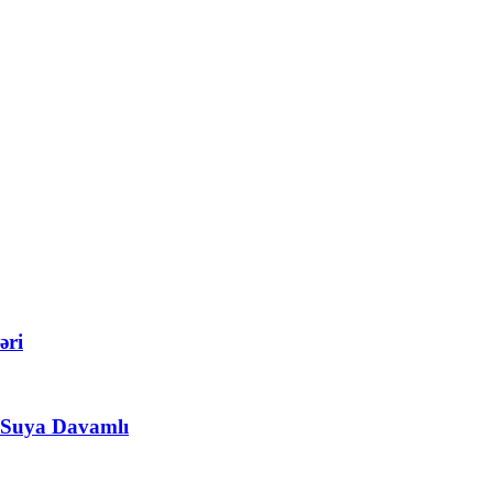
əri
C Suya Davamlı