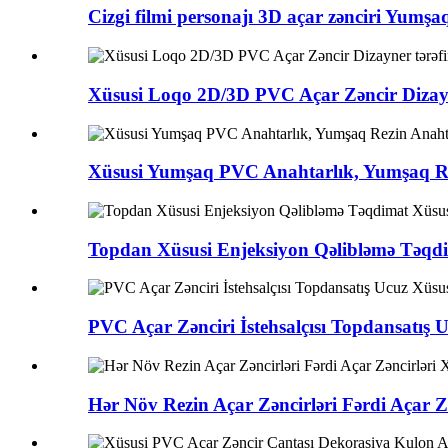
Cizgi filmi personajı 3D açar zənciri Yumşaq
Xüsusi Loqo 2D/3D PVC Açar Zəncir Dizayne
Xüsusi Yumşaq PVC Anahtarlık, Yumşaq Rez
Topdan Xüsusi Enjeksiyon Qəlibləmə Təqdi
PVC Açar Zənciri İstehsalçısı Topdansatı
Hər Növ Rezin Açar Zəncirləri Fərdi Açar 