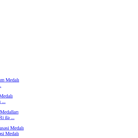
.
...
 ilə ...
əsi Medalı