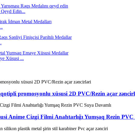
i Qeyd Edin...
..
.
e Xüsusi ...
loqotipli promosyonlu xüsusi 2D PVC/Rezin açar zəncirl
susi Anime Cizgi Filmi Anahtarlığı Yumşaq Rezin PV