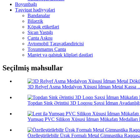
Boyunbağı
Təşviqat hədiyyələri
Bandanalar
Bilərzik
Köpək etiketləri
Siçan Yastığı
Çanta Askısı
Avtomobil Təravətləndiricisi
Toxunmamış Çanta
Manjet və qalstuk klipləri dəstləri
Seçilmiş məhsullar
3D Relyef Asma Medalyon Xüsusi İdman Metal Kassa ..
Topdan Sink Ərintisi 3D Loqosu Şəxsi İdman Avadanlığı 
Yumşaq PVC Silikon Xüsusi İdman Mükafatı Medalları Ri
Özelleştirilebilir Ürək Formalı Metal Gimnastika Rəqqas