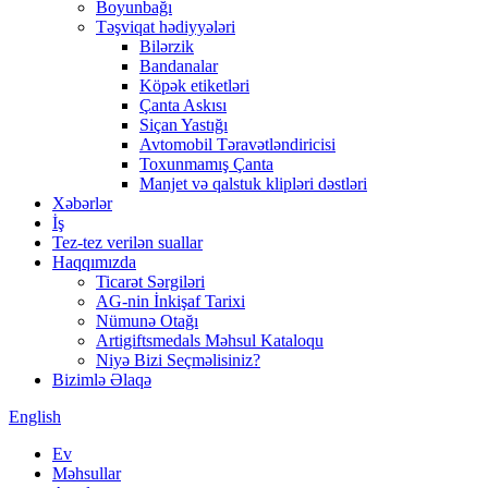
Boyunbağı
Təşviqat hədiyyələri
Bilərzik
Bandanalar
Köpək etiketləri
Çanta Askısı
Siçan Yastığı
Avtomobil Təravətləndiricisi
Toxunmamış Çanta
Manjet və qalstuk klipləri dəstləri
Xəbərlər
İş
Tez-tez verilən suallar
Haqqımızda
Ticarət Sərgiləri
AG-nin İnkişaf Tarixi
Nümunə Otağı
Artigiftsmedals Məhsul Kataloqu
Niyə Bizi Seçməlisiniz?
Bizimlə Əlaqə
English
Ev
Məhsullar