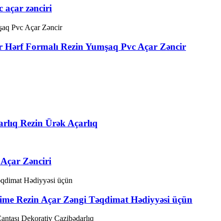
c açar zənciri
r Hərf Formalı Rezin Yumşaq Pvc Açar Zəncir
rlıq Rezin Ürək Açarlıq
Açar Zənciri
nime Rezin Açar Zəngi Təqdimat Hədiyyəsi üçün