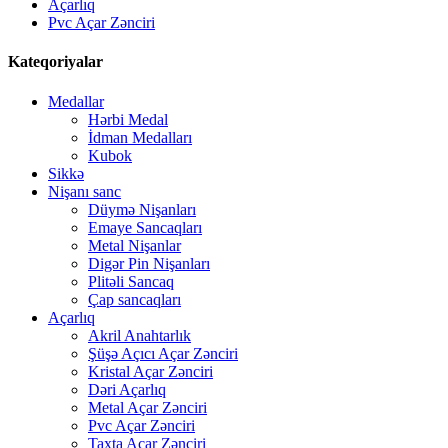
Açarlıq
Pvc Açar Zənciri
Kateqoriyalar
Medallar
Hərbi Medal
İdman Medalları
Kubok
Sikkə
Nişanı sanc
Düymə Nişanları
Emaye Sancaqları
Metal Nişanlar
Digər Pin Nişanları
Plitəli Sancaq
Çap sancaqları
Açarlıq
Akril Anahtarlık
Şüşə Açıcı Açar Zənciri
Kristal Açar Zənciri
Dəri Açarlıq
Metal Açar Zənciri
Pvc Açar Zənciri
Taxta Açar Zənciri