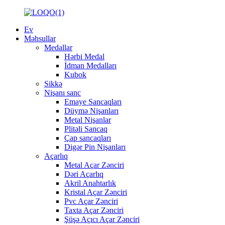
Ev
Məhsullar
Medallar
Hərbi Medal
İdman Medalları
Kubok
Sikkə
Nişanı sanc
Emaye Sancaqları
Düymə Nişanları
Metal Nişanlar
Plitəli Sancaq
Çap sancaqları
Digər Pin Nişanları
Açarlıq
Metal Açar Zənciri
Dəri Açarlıq
Akril Anahtarlık
Kristal Açar Zənciri
Pvc Açar Zənciri
Taxta Açar Zənciri
Şüşə Açıcı Açar Zənciri