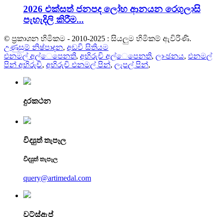
2026 එක්සත් ජනපද ලෝහ ආනයන රෙගුලාසි
පැහැදිලි කිරීම...
© ප්‍රකාශන හිමිකම - 2010-2025 : සියලුම හිමිකම් ඇවිරිණි.
උණුසුම් නිෂ්පාදන
,
අඩවි සිතියම
එනමල් අල්ෙපෙනති
,
අභිරුචි අල්ෙපෙනති
,
ලාංඡනය
,
එනමල්
පින් අභිරුචි
,
අභිරුචි එනමල් පින්
,
ලැපල් පින්
,
දුරකථන
විද්‍යුත් තැපෑල
විද්‍යුත් තැපෑල
query@artimedal.com
වට්ස්ඇප්