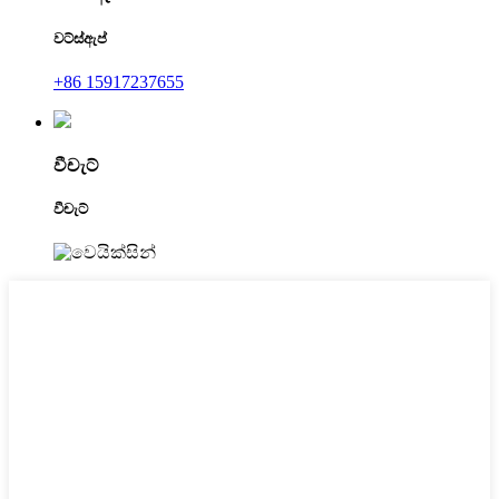
වට්ස්ඇප්
+86 15917237655
වීචැට්
වීචැට්