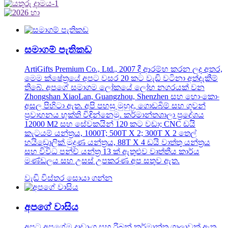
සමාගම් පැතිකඩ
ArtiGifts Premium Co., Ltd., 2007 දී ආරම්භ කරන ලද අතර,
මෙම ක්ෂේත්‍රයේ අපට වසර 20 කට වැඩි වටිනා අත්දැකීම්
තිබේ. අපගේ සමාගම ලෝකයේ ලෝහ නගරයක් වන
Zhongshan XiaoLan, Guangzhou, Shenzhen සහ හොංකොං
අසල පිහිටා ඇත. අපි පහසු මුහුදු, ගොඩබිම් සහ ගුවන්
ප්‍රවාහනය භුක්ති විඳින්නෙමු. කර්මාන්තශාලා ප්‍රදේශය
12000 M2 සහ සේවකයින් 120 කට වඩා; CNC ඩයි
කැටයම් යන්ත්‍රය, 1000T; 500T X 2; 300T X 2 තෙල්
හයිඩ්‍රොලික් මුද්‍රණ යන්ත්‍රය, 88T X 4 ඩයි වාත්තු යන්ත්‍රය
සහ විවිධ පන්ච් යන්ත්‍ර 13 ක් ඇතුළුව වෘත්තීය කාර්ය
මණ්ඩලය සහ උසස් උපකරණ අප සතුව ඇත.
වැඩි විස්තර සොයා ගන්න
අපගේ වාසිය
අපට අපගේම දෘඩාංග සහ රිබන් කර්මාන්ත ශාලාවක් ඇත.