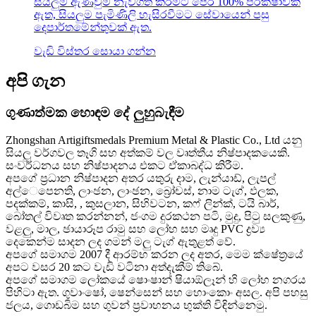
සියලුම ඇණවුම් නැව්ගත කිරීමට පෙර 100% පරීක්ෂාවක්
ඇත, සියලුම පැමිණිලි හැසිරවීමට සේවායෙන් පසු
දෙපාර්තමේන්තුවක් ඇත.
වැඩි විස්තර සොයා ගන්න
අපි ගැන
ගුණාත්මක හොඳම දේ ලුහුබැඳීම
Zhongshan Artigiftsmedals Premium Metal & Plastic Co., Ltd යනු
සියලු වර්ගවල තෑගි සහ අත්කම් වල වෘත්තීය නිෂ්පාදකයෙකි.
සංවර්ධනය සහ නිෂ්පාදනය එකට ඒකාබද්ධ කිරීම.
අපගේ ප්‍රධාන නිෂ්පාදන අතර යතුරු දාම, ලැන්යාඩ්, ලැපල්
අල්ෙපෙනති, ලාංඡන, ලාංඡන, බ්‍රෝචස්, නාම ටැග්, ඵලක,
පදක්කම්, කාසි, , කුසලාන, සිහිවටන, කෆ් ලින්ක්, ටයි බාර්,
බෝතල් විවෘත කරන්නන්, ජංගම දුරකථන පටි, මුදු, පිටු සලකුණු,
වළලු, මාල, ඡායාරූප රාමු සහ ලෝහ සහ මෘදු PVC ද්‍රව්‍ය
දෙකෙන්ම සාදන ලද ගමන් මලු ටැග් ඇතුළත් වේ.
අපගේ සමාගම 2007 දී ආරම්භ කරන ලද අතර, මෙම ක්ෂේත්‍රයේ
අපට වසර 20 කට වැඩි වටිනා අත්දැකීම් තිබේ.
අපගේ සමාගම ලෝකයේ ෂොංෂාන් ෂියාඕලෑන් හි ලෝහ නගරය
පිහිටා ඇත. ගුවාංෂෝ, ෂෙන්සෙන් සහ හොංකොං අසල. අපි පහසු
ජලය, ගොඩබිම සහ ගුවන් ප්‍රවාහනය භුක්ති විඳින්නෙමු.