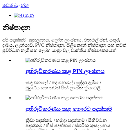
තවත් බලන්න
නිෂ්පාදන
අපි පදක්කම, කුසලානය, ලෝහ ලාංඡනය, එනමල් පින්, යතුරු
දාමය, ලැන්යාඩ්, PVC නිෂ්පාදන, සිලිකොන් නිෂ්පාදන සහ තවත්
ප්‍රවර්ධන තෑගි සහ ලෝහ යාත්‍රා වල වෘත්තීය නිෂ්පාදකයෙක්.
අභිරුචිකරණය කළ PIN ලාංඡනය
මෘදු එනමල් / තද එනමල් / මුද්දර දැමීම /
මුද්‍රණය සහ තවත් පින් ලාංඡන ක්‍රියාවලි
අභිරුචිකරණය කළ ගෞරව පදක්කම
ක්‍රීඩා පදක්කම / හමුදා පදක්කම / සිහිවටන
පදක්කම / හිස් පදක්කම / ස්ඵටික කුසලානය