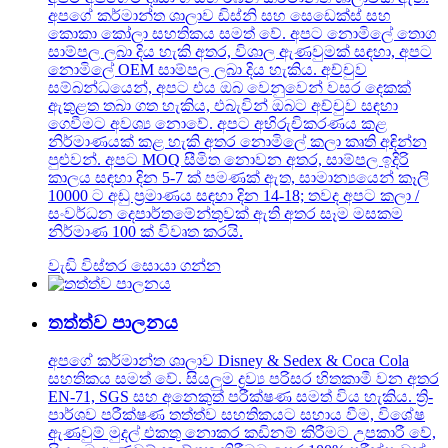
අපගේ කර්මාන්ත ශාලාව ඩිස්නි සහ සෙඩෙක්ස් සහ
කොකා කෝලා සහතිකය සමත් වේ. අපට නොමිලේ තොග
සාම්පල ලබා දිය හැකි අතර, විශාල ඇණවුමක් සඳහා, අපට
නොමිලේ OEM සාම්පල ලබා දිය හැකිය. අච්චුව
සම්බන්ධයෙන්, අපට එය ඔබ වෙනුවෙන් වසර දෙකක්
ඇතුළත තබා ගත හැකිය, එබැවින් ඔබට අච්චුව සඳහා
ගෙවීමට අවශ්‍ය නොවේ. අපට අභිරුචිකරණය කළ
නිර්මාණයක් කළ හැකි අතර නොමිලේ කලා කෘති අඳින්න
පුළුවන්. අපට MOQ සීමිත නොවන අතර, සාම්පල ඉදිරි
කාලය සඳහා දින 5-7 ක් පමණක් ඇත, සාමාන්‍යයෙන් කෑලි
10000 ට අඩු ප්‍රමාණය සඳහා දින 14-18; තවද අපට කලා /
සංවර්ධන දෙපාර්තමේන්තුවක් ඇති අතර සෑම මසකම
නිර්මාණ 100 ක් විවෘත කරයි.
වැඩි විස්තර සොයා ගන්න
තත්ත්ව පාලනය
අපගේ කර්මාන්ත ශාලාව Disney & Sedex & Coca Cola
සහතිකය සමත් වේ. සියලුම ද්‍රව්‍ය පරිසර හිතකාමී වන අතර
EN-71, SGS සහ අනෙකුත් පරීක්ෂණ සමත් විය හැකිය. ත්‍රි-
පාර්ශව පරීක්ෂණ තත්ත්ව සහතිකයට සහාය වීම, විශේෂ
ඇණවුම් මුදල් එකතු නොකර කඩිනම් කිරීමට උපකාරී වේ,