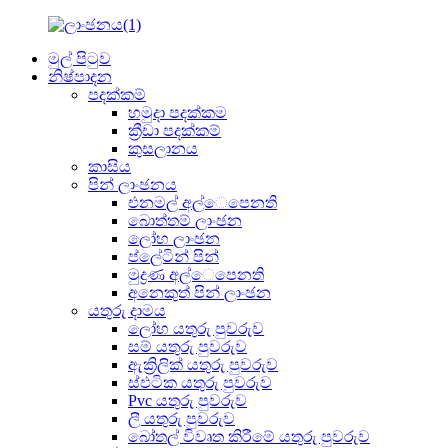
මුල් පිටුව
නිෂ්පාදන
පදක්කම්
හමුදා පදක්කම
ක්‍රීඩා පදක්කම්
කුසලානය
කාසිය
පින් ලාංඡනය
එනමල් අල්ෙපෙනති
බොත්තම් ලාංඡන
ලෝහ ලාංඡන
ප්ලේටින් පින්
මුද්‍රණ අල්ෙපෙනති
අනෙකුත් පින් ලාංඡන
යතුරු දාමය
ලෝහ යතුරු පුවරුව
සම් යතුරු පුවරුව
ඇක්‍රිලික් යතුරු පුවරුව
ස්ඵටික යතුරු පුවරුව
Pvc යතුරු පුවරුව
ලී යතුරු පුවරුව
බෝතල් විවෘත කිරීමේ යතුරු පුවරුව