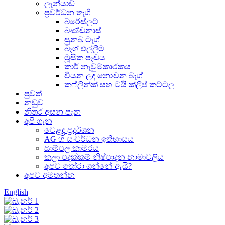
ලැන්යාඩ්
ප්‍රවර්ධන තෑගි
බ්රේස්ලට්
බණ්ඩනාස්
සුනඛ ටැග්
බෑග් එල්ලීම
මූසික පෑඩය
කාර් නැවුම්කාරකය
වියන ලද නොවන බෑග්
කෆ්ලින්ක් සහ ටයි ක්ලිප් කට්ටල
පුවත්
නඩුව
නිතර අසන පැන
අපි ගැන
වෙළඳ ප්‍රදර්ශන
AG හි සංවර්ධන ඉතිහාසය
සාම්පල කාමරය
කලා පදක්කම් නිෂ්පාදන නාමාවලිය
අපව තෝරා ගන්නේ ඇයි?
අපව අමතන්න
English