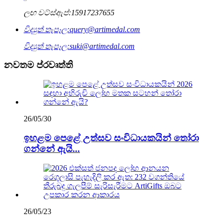
ලඟ වට්ස්ඇප්:
15917237655
විද්‍යුත් තැපෑල:
query@artimedal.com
විද්‍යුත් තැපෑල:
suki@artimedal.com
නවතම ප්රවෘත්ති
26/05/30
ඉහළම පෙළේ උත්සව සංවිධායකයින් තෝරා
ගන්නේ ඇයි...
26/05/23