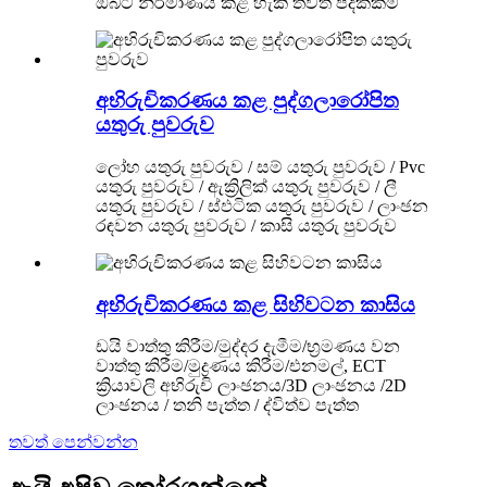
ඔබට නිර්මාණය කළ හැකි තවත් පදක්කම්
අභිරුචිකරණය කළ පුද්ගලාරෝපිත
යතුරු පුවරුව
ලෝහ යතුරු පුවරුව / සම් යතුරු පුවරුව / Pvc
යතුරු පුවරුව / ඇක්‍රිලික් යතුරු පුවරුව / ලී
යතුරු පුවරුව / ස්ඵටික යතුරු පුවරුව / ලාංඡන
රඳවන යතුරු පුවරුව / කාසි යතුරු පුවරුව
අභිරුචිකරණය කළ සිහිවටන කාසිය
ඩයි වාත්තු කිරීම/මුද්දර දැමීම/භ්‍රමණය වන
වාත්තු කිරීම/මුද්‍රණය කිරීම/එනමල්, ECT
ක්‍රියාවලි අභිරුචි ලාංඡනය/3D ලාංඡනය /2D
ලාංඡනය / තනි පැත්ත / ද්විත්ව පැත්ත
තවත් පෙන්වන්න