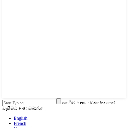
සෙවීමට enter ඔබන්න හෝ
වැසීමට ESC ඔබන්න.
English
French