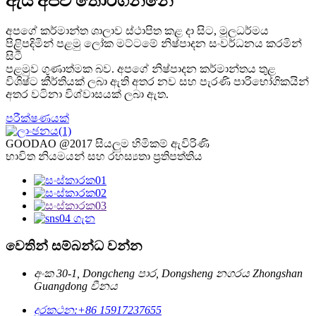
ඇයි අපිව තෝරගන්නේ
අපගේ කර්මාන්ත ශාලාව ස්ථාපිත කළ දා සිට, මූලධර්මය
පිළිපදිමින් පළමු ලෝක මට්ටමේ නිෂ්පාදන සංවර්ධනය කරමින්
සිටී
පළමුව ගුණාත්මක බව. අපගේ නිෂ්පාදන කර්මාන්තය තුළ
විශිෂ්ට කීර්තියක් ලබා ඇති අතර නව සහ පැරණි පාරිභෝගිකයින්
අතර වටිනා විශ්වාසයක් ලබා ඇත.
පරීක්ෂණයක්
GOODAO @2017 සියලුම හිමිකම් ඇවිරිණි
භාවිත නියමයන් සහ රහස්‍යතා ප්‍රතිපත්තිය
වෙතින් සම්බන්ධ වන්න
අංක 30-1, Dongcheng පාර, Dongsheng නගරය Zhongshan
Guangdong චීනය
දුරකථන:
+86 15917237655