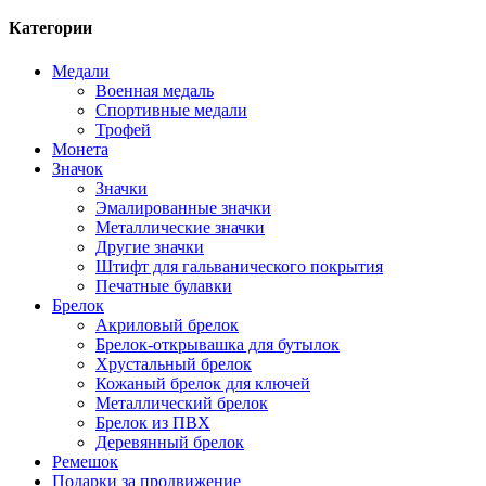
Категории
Медали
Военная медаль
Спортивные медали
Трофей
Монета
Значок
Значки
Эмалированные значки
Металлические значки
Другие значки
Штифт для гальванического покрытия
Печатные булавки
Брелок
Акриловый брелок
Брелок-открывашка для бутылок
Хрустальный брелок
Кожаный брелок для ключей
Металлический брелок
Брелок из ПВХ
Деревянный брелок
Ремешок
Подарки за продвижение