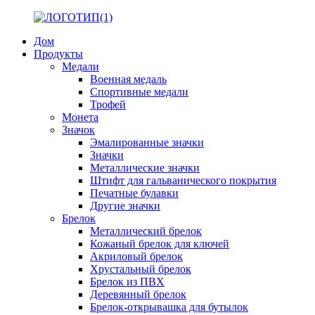
Дом
Продукты
Медали
Военная медаль
Спортивные медали
Трофей
Монета
Значок
Эмалированные значки
Значки
Металлические значки
Штифт для гальванического покрытия
Печатные булавки
Другие значки
Брелок
Металлический брелок
Кожаный брелок для ключей
Акриловый брелок
Хрустальный брелок
Брелок из ПВХ
Деревянный брелок
Брелок-открывашка для бутылок