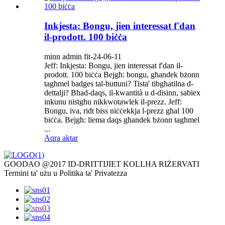
Inkjesta: Bongu, jien interessat f'dan
il-prodott. 100 biċċa
minn admin fit-24-06-11
Jeff: Inkjesta: Bongu, jien interessat f'dan il-
prodott. 100 biċċa Bejgħ: bongu, għandek bżonn
tagħmel badges tal-buttuni? Tista' tibgħatilna d-
dettalji? Bħad-daqs, il-kwantità u d-disinn, sabiex
inkunu nistgħu nikkwotawlek il-prezz. Jeff:
Bongu, iva, ridt biss niċċekkja l-prezz għal 100
biċċa. Bejgħ: liema daqs għandek bżonn tagħmel
...
Aqra aktar
GOODAO @2017 ID-DRITTIJIET KOLLHA RIŻERVATI
Termini ta' użu u Politika ta' Privatezza