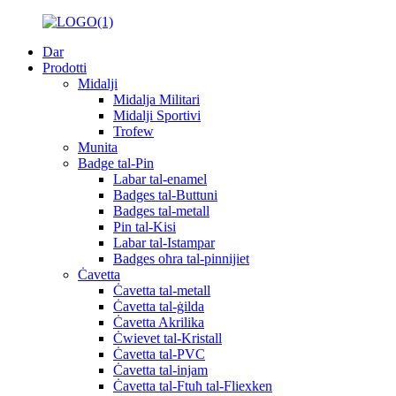
Dar
Prodotti
Midalji
Midalja Militari
Midalji Sportivi
Trofew
Munita
Badge tal-Pin
Labar tal-enamel
Badges tal-Buttuni
Badges tal-metall
Pin tal-Kisi
Labar tal-Istampar
Badges oħra tal-pinnijiet
Ċavetta
Ċavetta tal-metall
Ċavetta tal-ġilda
Ċavetta Akrilika
Ċwievet tal-Kristall
Ċavetta tal-PVC
Ċavetta tal-injam
Ċavetta tal-Ftuħ tal-Fliexken