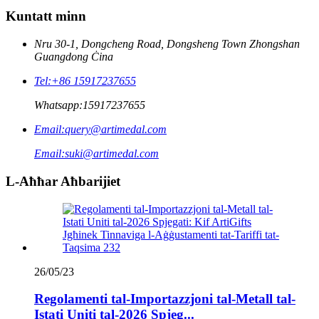
Kuntatt minn
Nru 30-1, Dongcheng Road, Dongsheng Town Zhongshan
Guangdong Ċina
Tel:
+86 15917237655
Whatsapp:
15917237655
Email:
query@artimedal.com
Email:
suki@artimedal.com
L-Aħħar Aħbarijiet
26/05/23
Regolamenti tal-Importazzjoni tal-Metall tal-
Istati Uniti tal-2026 Spjeg...