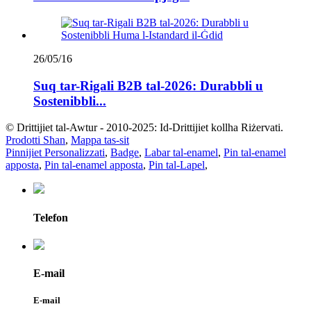
26/05/16
Suq tar-Rigali B2B tal-2026: Durabbli u
Sostenibbli...
© Drittijiet tal-Awtur - 2010-2025: Id-Drittijiet kollha Riżervati.
Prodotti Sħan
,
Mappa tas-sit
Pinnijiet Personalizzati
,
Badge
,
Labar tal-enamel
,
Pin tal-enamel
apposta
,
Pin tal-enamel apposta
,
Pin tal-Lapel
,
Telefon
E-mail
E-mail