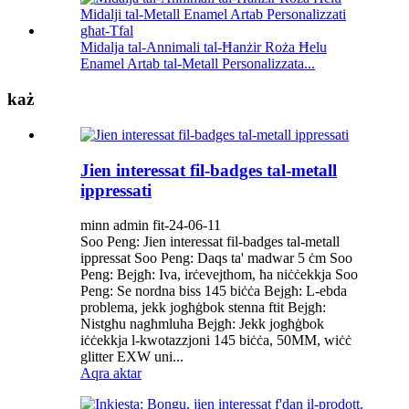
Midalja tal-Annimali tal-Ħanżir Roża Ħelu
Enamel Artab tal-Metall Personalizzata...
każ
Jien interessat fil-badges tal-metall
ippressati
minn admin fit-24-06-11
Soo Peng: Jien interessat fil-badges tal-metall
ippressat Soo Peng: Daqs ta' madwar 5 ċm Soo
Peng: Bejgħ: Iva, irċevejthom, ħa niċċekkja Soo
Peng: Se nordna biss 145 biċċa Bejgħ: L-ebda
problema, jekk jogħġbok stenna ftit Bejgħ:
Nistgħu nagħmluha Bejgħ: Jekk jogħġbok
iċċekkja l-kwotazzjoni 145 biċċa, 50MM, wiċċ
glitter EXW uni...
Aqra aktar