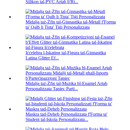
Silikon tal-PVC Artab b'Ri...
Midalja taż-Żfin tal-Ġinnastika tal-Metall f'Forma
ta' Qalb li Tista' Tiġi Personalizzata
Iċċelebra l-Iskating tal-Figura tal-Ġinnastika
Latina Glitter Ef...
Midalja taż-Żfin tal-Mużika bl-Enamel Artab
Personalizzata Taniec Parti...
Maskra tad-Deheb Personalizzata f'Forma ta'
Student tal-Iskola Personalizzata...