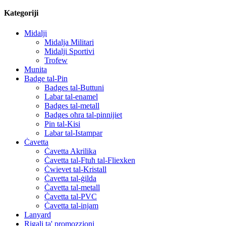
Kategoriji
Midalji
Midalja Militari
Midalji Sportivi
Trofew
Munita
Badge tal-Pin
Badges tal-Buttuni
Labar tal-enamel
Badges tal-metall
Badges oħra tal-pinnijiet
Pin tal-Kisi
Labar tal-Istampar
Ċavetta
Ċavetta Akrilika
Ċavetta tal-Ftuħ tal-Fliexken
Ċwievet tal-Kristall
Ċavetta tal-ġilda
Ċavetta tal-metall
Ċavetta tal-PVC
Ċavetta tal-injam
Lanyard
Rigali ta' promozzjoni