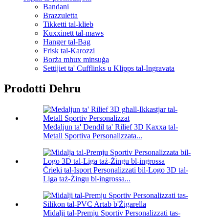
Bandani
Brazzuletta
Tikketti tal-klieb
Kuxxinett tal-maws
Hanger tal-Bag
Frisk tal-Karozzi
Borża mhux minsuġa
Settijiet ta' Cufflinks u Klipps tal-Ingravata
Prodotti Dehru
Medaljun ta' Dendil ta' Rilief 3D Kaxxa tal-
Metall Sportiva Personalizzata...
Ċrieki tal-Isport Personalizzati bil-Logo 3D tal-
Liga taż-Żingu bl-ingrossa...
Midalji tal-Premju Sportiv Personalizzati tas-