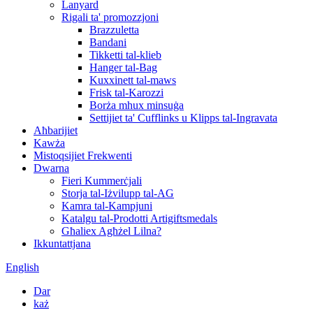
Lanyard
Rigali ta' promozzjoni
Brazzuletta
Bandani
Tikketti tal-klieb
Hanger tal-Bag
Kuxxinett tal-maws
Frisk tal-Karozzi
Borża mhux minsuġa
Settijiet ta' Cufflinks u Klipps tal-Ingravata
Aħbarijiet
Kawża
Mistoqsijiet Frekwenti
Dwarna
Fieri Kummerċjali
Storja tal-Iżvilupp tal-AG
Kamra tal-Kampjuni
Katalgu tal-Prodotti Artigiftsmedals
Għaliex Agħżel Lilna?
Ikkuntattjana
English
Dar
każ