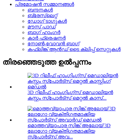
പ്രമോഷൻ സമ്മാനങ്ങൾ
ബന്ദനകൾ
ബ്രേസ്ലെറ്റ്
ഡോഗ് ടാഗുകൾ
മൗസ് പാഡ്
ബാഗ് ഹാംഗർ
കാർ ഫ്രെഷനർ
നോൺ-വോവൻ ബാഗ്
കഫ്ലിങ്ക് ആൻഡ് ടൈ ക്ലിപ്പ് സെറ്റുകൾ
തിരഞ്ഞെടുത്ത ഉൽപ്പന്നം
3D റിലീഫ് ഹാംഗിംഗ്സ് മെഡാലിയൻ
കസ്റ്റം സ്പോർട്സ് മെറ്റൽ കാസ്...
മൊത്തവ്യാപാര സിങ്ക് അലോയ് 3D
ലോഗോ വ്യക്തിഗതമാക്കിയ
സ്പോർട്സ് അവ...