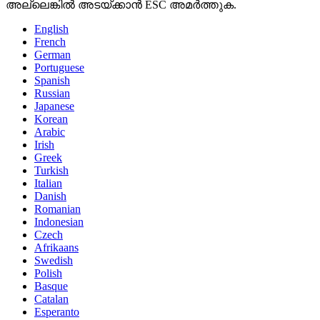
അല്ലെങ്കിൽ അടയ്ക്കാൻ ESC അമർത്തുക.
English
French
German
Portuguese
Spanish
Russian
Japanese
Korean
Arabic
Irish
Greek
Turkish
Italian
Danish
Romanian
Indonesian
Czech
Afrikaans
Swedish
Polish
Basque
Catalan
Esperanto