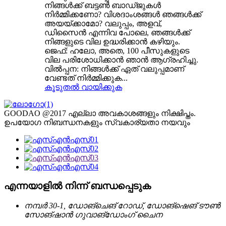
നിങ്ങൾക്ക് ബട്ടൺ ബാഡ്ജുകൾ
നിർമ്മിക്കണോ? വിശദാംശങ്ങൾ ഞങ്ങൾക്ക്
അയയ്ക്കാമോ? വലുപ്പം, അളവ്,
ഡിസൈൻ എന്നിവ പോലെ, ഞങ്ങൾക്ക്
നിങ്ങളുടെ വില ഉദ്ധരിക്കാൻ കഴിയും.
ജെഫ്: ഹലോ, അതെ, 100 പീസുകളുടെ
വില പരിശോധിക്കാൻ ഞാൻ ആഗ്രഹിച്ചു.
വിൽപ്പന: നിങ്ങൾക്ക് ഏത് വലുപ്പമാണ്
വേണ്ടത് നിർമ്മിക്കുക...
കൂടുതൽ വായിക്കുക
GOODAO @2017 എല്ലാ അവകാശങ്ങളും നിക്ഷിപ്തം.
ഉപയോഗ നിബന്ധനകളും സ്വകാര്യതാ നയവും
എന്നയാളിൽ നിന്ന് ബന്ധപ്പെടുക
നമ്പർ 30-1, ഡോങ്‌ചെങ് റോഡ്, ഡോങ്‌ഷെങ് ടൗൺ
സോങ്‌ഷാൻ ഗുവാങ്‌ഡോംഗ് ചൈന