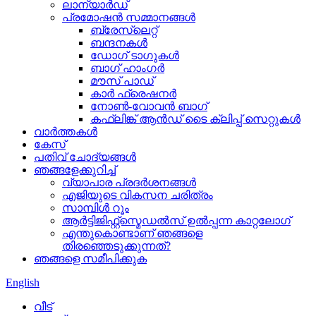
ലാന്യാർഡ്
പ്രമോഷൻ സമ്മാനങ്ങൾ
ബ്രേസ്ലെറ്റ്
ബന്ദനകൾ
ഡോഗ് ടാഗുകൾ
ബാഗ് ഹാംഗർ
മൗസ് പാഡ്
കാർ ഫ്രെഷനർ
നോൺ-വോവൻ ബാഗ്
കഫ്ലിങ്ക് ആൻഡ് ടൈ ക്ലിപ്പ് സെറ്റുകൾ
വാർത്തകൾ
കേസ്
പതിവ് ചോദ്യങ്ങൾ
ഞങ്ങളേക്കുറിച്ച്
വ്യാപാര പ്രദർശനങ്ങൾ
എജിയുടെ വികസന ചരിത്രം
സാമ്പിൾ റൂം
ആർട്ടിജിഫ്റ്റ്സ്മെഡൽസ് ഉൽപ്പന്ന കാറ്റലോഗ്
എന്തുകൊണ്ടാണ് ഞങ്ങളെ
തിരഞ്ഞെടുക്കുന്നത്?
ഞങ്ങളെ സമീപിക്കുക
English
വീട്