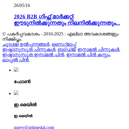
26/05/16
2026 B2B ഗിഫ്റ്റ് മാർക്കറ്റ്:
ഈടുനിൽക്കുന്നതും നിലനിൽക്കുന്നതും...
© പകർപ്പവകാശം - 2010-2025 : എല്ലാ അവകാശങ്ങളും
നിക്ഷിപ്തം.
ചൂടുള്ള ഉൽപ്പന്നങ്ങൾ
,
സൈറ്റ്മാപ്പ്
ഇഷ്ടാനുസൃത പിന്നുകൾ
,
ബാഡ്ജ്
,
ഇനാമൽ പിന്നുകൾ
,
ഇഷ്ടാനുസൃത ഇനാമൽ പിൻ
,
ഇനാമൽ പിൻ കസ്റ്റം
,
ലാപ്പൽ പിൻ
,
ഫോൺ
ഇ-മെയിൽ
ഇ-മെയിൽ
query@artimedal.com