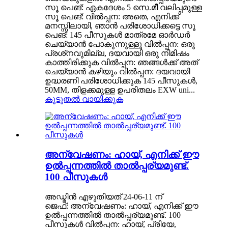
സൂ ​​പെങ്: ഏകദേശം 5 സെ.മീ വലിപ്പമുള്ള
സൂ പെങ്: വിൽപ്പന: അതെ, എനിക്ക്
മനസ്സിലായി, ഞാൻ പരിശോധിക്കട്ടെ സൂ
പെങ്: 145 പീസുകൾ മാത്രമേ ഓർഡർ
ചെയ്യാൻ പോകുന്നുള്ളൂ വിൽപ്പന: ഒരു
പ്രശ്‌നവുമില്ല, ദയവായി ഒരു നിമിഷം
കാത്തിരിക്കുക വിൽപ്പന: ഞങ്ങൾക്ക് അത്
ചെയ്യാൻ കഴിയും വിൽപ്പന: ദയവായി
ഉദ്ധരണി പരിശോധിക്കുക 145 പീസുകൾ,
50MM, തിളക്കമുള്ള ഉപരിതലം EXW uni...
കൂടുതൽ വായിക്കുക
അന്വേഷണം: ഹായ്, എനിക്ക് ഈ
ഉൽപ്പന്നത്തിൽ താൽപ്പര്യമുണ്ട്.
100 പീസുകൾ
അഡ്മിൻ എഴുതിയത് 24-06-11 ന്
ജെഫ്: അന്വേഷണം: ഹായ്, എനിക്ക് ഈ
ഉൽപ്പന്നത്തിൽ താൽപ്പര്യമുണ്ട്. 100
പീസുകൾ വിൽപ്പന: ഹായ്, പ്രിയേ,