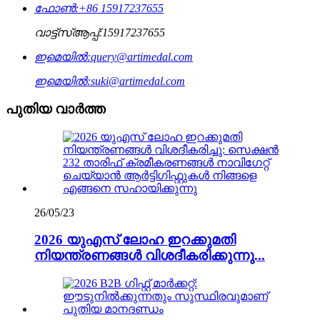
ഫോൺ:
+86 15917237655
വാട്ട്‌സ്ആപ്പ്:
15917237655
ഇമെയിൽ:
query@artimedal.com
ഇമെയിൽ:
suki@artimedal.com
പുതിയ വാർത്ത
26/05/23
2026 യുഎസ് ലോഹ ഇറക്കുമതി
നിയന്ത്രണങ്ങൾ വിശദീകരിക്കുന്നു...