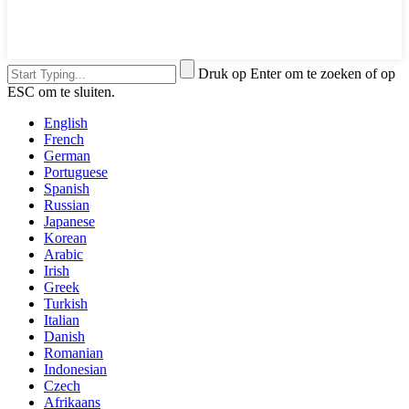
Druk op Enter om te zoeken of op
ESC om te sluiten.
English
French
German
Portuguese
Spanish
Russian
Japanese
Korean
Arabic
Irish
Greek
Turkish
Italian
Danish
Romanian
Indonesian
Czech
Afrikaans