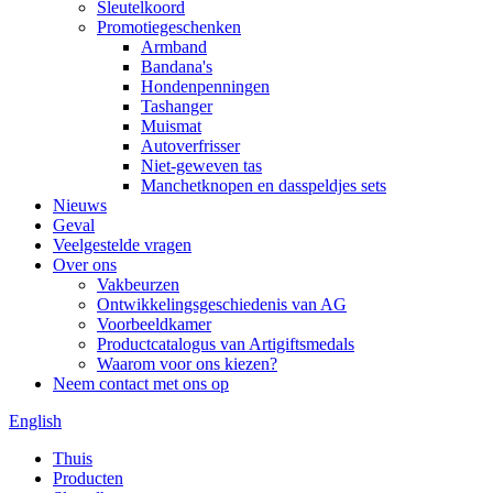
Sleutelkoord
Promotiegeschenken
Armband
Bandana's
Hondenpenningen
Tashanger
Muismat
Autoverfrisser
Niet-geweven tas
Manchetknopen en dasspeldjes sets
Nieuws
Geval
Veelgestelde vragen
Over ons
Vakbeurzen
Ontwikkelingsgeschiedenis van AG
Voorbeeldkamer
Productcatalogus van Artigiftsmedals
Waarom voor ons kiezen?
Neem contact met ons op
English
Thuis
Producten