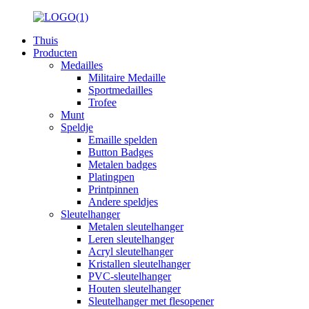
Thuis
Producten
Medailles
Militaire Medaille
Sportmedailles
Trofee
Munt
Speldje
Emaille spelden
Button Badges
Metalen badges
Platingpen
Printpinnen
Andere speldjes
Sleutelhanger
Metalen sleutelhanger
Leren sleutelhanger
Acryl sleutelhanger
Kristallen sleutelhanger
PVC-sleutelhanger
Houten sleutelhanger
Sleutelhanger met flesopener