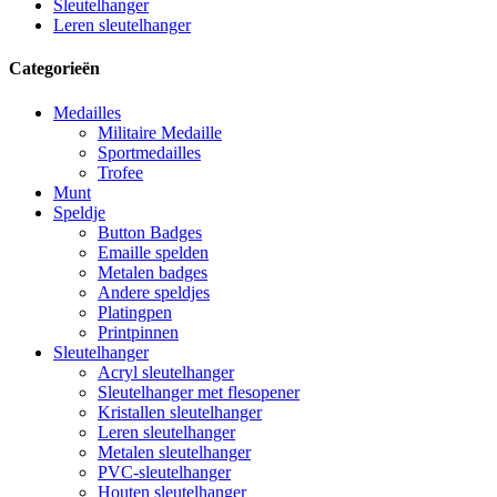
Sleutelhanger
Leren sleutelhanger
Categorieën
Medailles
Militaire Medaille
Sportmedailles
Trofee
Munt
Speldje
Button Badges
Emaille spelden
Metalen badges
Andere speldjes
Platingpen
Printpinnen
Sleutelhanger
Acryl sleutelhanger
Sleutelhanger met flesopener
Kristallen sleutelhanger
Leren sleutelhanger
Metalen sleutelhanger
PVC-sleutelhanger
Houten sleutelhanger