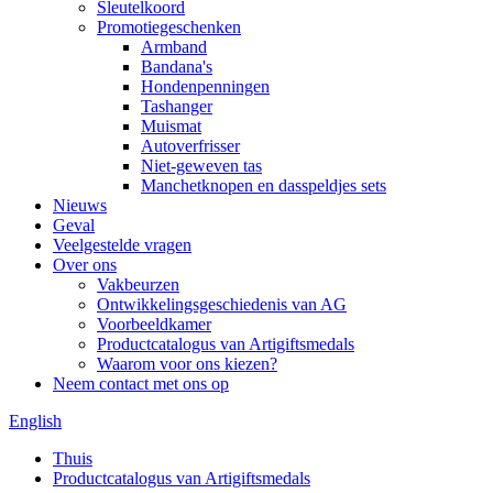
Sleutelkoord
Promotiegeschenken
Armband
Bandana's
Hondenpenningen
Tashanger
Muismat
Autoverfrisser
Niet-geweven tas
Manchetknopen en dasspeldjes sets
Nieuws
Geval
Veelgestelde vragen
Over ons
Vakbeurzen
Ontwikkelingsgeschiedenis van AG
Voorbeeldkamer
Productcatalogus van Artigiftsmedals
Waarom voor ons kiezen?
Neem contact met ons op
English
Thuis
Productcatalogus van Artigiftsmedals