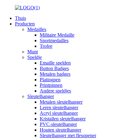
Thuis
Producten
Medailles
Militaire Medaille
Sportmedailles
Trofee
Munt
Speldje
Emaille spelden
Button Badges
Metalen badges
Platingpen
Printpinnen
Andere speldjes
Sleutelhanger
Metalen sleutelhanger
Leren sleutelhanger
Acryl sleutelhanger
Kristallen sleutelhanger
PVC-sleutelhanger
Houten sleutelhanger
Sleutelhanger met flesopener