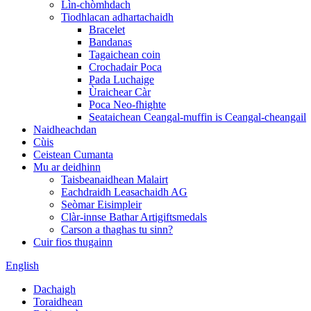
Lìn-chòmhdach
Tiodhlacan adhartachaidh
Bracelet
Bandanas
Tagaichean coin
Crochadair Poca
Pada Luchaige
Ùraichear Càr
Poca Neo-fhighte
Seataichean Ceangal-muffin is Ceangal-cheangail
Naidheachdan
Cùis
Ceistean Cumanta
Mu ar deidhinn
Taisbeanaidhean Malairt
Eachdraidh Leasachaidh AG
Seòmar Eisimpleir
Clàr-innse Bathar Artigiftsmedals
Carson a thaghas tu sinn?
Cuir fios thugainn
English
Dachaigh
Toraidhean