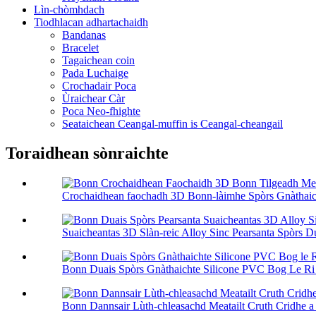
Lìn-chòmhdach
Tiodhlacan adhartachaidh
Bandanas
Bracelet
Tagaichean coin
Pada Luchaige
Crochadair Poca
Ùraichear Càr
Poca Neo-fhighte
Seataichean Ceangal-muffin is Ceangal-cheangail
Toraidhean sònraichte
Crochaidhean faochadh 3D Bonn-làimhe Spòrs Gnàthaicht
Suaicheantas 3D Slàn-reic Alloy Sinc Pearsanta Spòrs Dua
Bonn Duais Spòrs Gnàthaichte Silicone PVC Bog Le Ri 
Bonn Dannsair Lùth-chleasachd Meatailt Cruth Cridhe 