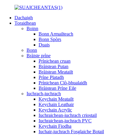
Dachaigh
Toraidhean
Boinn
Bonn Armailteach
Bonn Spòrs
Duais
Bonn
Bràiste prìne
Prìnichean cruan
Bràistean Putan
Bràistean Meatailt
Prìne Platadh
Prìnichean Clò-bhualaidh
Bràistean Prìne Eile
Iuchrach-iuchrach
Keychain Meatailt
Keychain Leathair
Keychain Acrylic
Iuchraichean-iuchrach criostail
Iuchraichean-iuchrach PVC
Keychain Fiodha
Iuchair-iuchrach Fosglaiche Botail