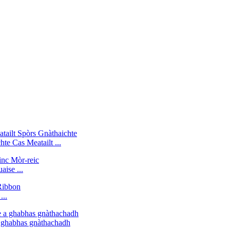
e Cas Meatailt ...
ise ...
...
a ghabhas gnàthachadh