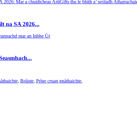
lt na SA 2026...
Seasmhach...
àthaichte
,
Bràiste
,
Prìne cruan gnàthaichte
,