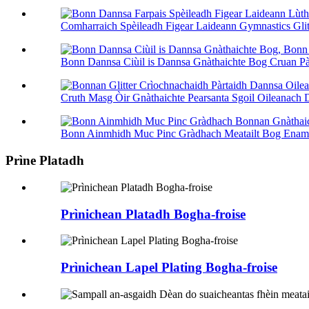
Comharraich Spèileadh Figear Laideann Gymnastics Glitt
Bonn Dannsa Ciùil is Dannsa Gnàthaichte Bog Cruan Pàir
Cruth Masg Òir Gnàthaichte Pearsanta Sgoil Oileanach D
Bonn Ainmhidh Muc Pinc Gràdhach Meatailt Bog Enamel
Prìne Platadh
Prìnichean Platadh Bogha-froise
Prìnichean Lapel Plating Bogha-froise