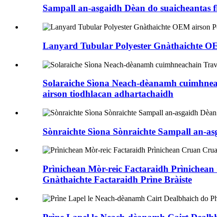
Sampall an-asgaidh Dèan do suaicheantas fhè
Lanyard Tubular Polyester Gnàthaichte OE
Solaraiche Sìona Neach-dèanamh cuimhneach
airson tiodhlacan adhartachaidh
Sònraichte Sìona Sònraichte Sampall an-asg
Prìnichean Mòr-reic Factaraidh Prìnichea
Gnàthaichte Factaraidh Prìne Bràiste