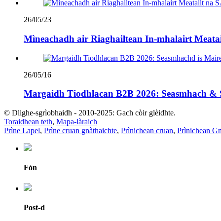
26/05/23
Mìneachadh air Riaghailtean In-mhalairt Meatai
26/05/16
Margaidh Tiodhlacan B2B 2026: Seasmhach & 
© Dlighe-sgrìobhaidh - 2010-2025: Gach còir glèidhte.
Toraidhean teth
,
Mapa-làraich
Prìne Lapel
,
Prìne cruan gnàthaichte
,
Prìnichean cruan
,
Prìnichean Gn
Fòn
Post-d