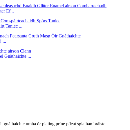
er Ef...
t Taniec ...
 ...
 Gnàthaichte ...