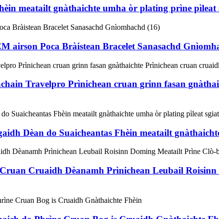
in meatailt gnàthaichte umha òr plating prìne pìleat 
M airson Poca Bràistean Bracelet Sanasachd Gnìomh
ain Travelpro Prìnichean cruan grinn fasan gnàthaich
aidh Dèan do Suaicheantas Fhèin meatailt gnàthaichte 
n Cruan Cruaidh Dèanamh Prìnichean Leubail Roisinn