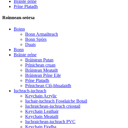
Bràiste prìne
Prìne Platadh
Roinnean-seòrsa
Boinn
Bonn Armailteach
Bonn Spòrs
Duais
Bonn
Bràiste prìne
Bràistean Putan
Prìnichean cruan
Bràistean Meatailt
Bràistean Prìne Eile
Prìne Platadh
Prìnichean Clò-bhualaidh
Iuchrach-iuchrach
Keychain Acrylic
Iuchair-iuchrach Fosglaiche Botail
Iuchraichean-iuchrach criostail
Keychain Leathair
Keychain Meatailt
Iuchraichean-iuchrach PVC
Keychain Fiodha