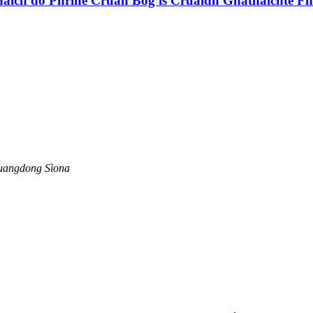
haich do Phrìne Cruan Bog is Cruaidh Gnàthaichte Fh
uangdong Sìona