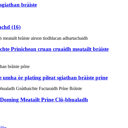
sgiathan bràiste
achd (16)
te Prìnichean cruan cruaidh meatailt bràiste
umha òr plating pìleat sgiathan bràiste prìne
 Doming Meatailt Prìne Clò-bhualadh