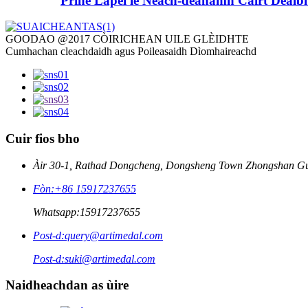
Prìne Lapel le Neach-dèanamh Cairt Dealb
GOODAO @2017 CÒIRICHEAN UILE GLÈIDHTE
Cumhachan cleachdaidh agus Poileasaidh Dìomhaireachd
Cuir fios bho
Àir 30-1, Rathad Dongcheng, Dongsheng Town Zhongshan G
Fòn:
+86 15917237655
Whatsapp:
15917237655
Post-d:
query@artimedal.com
Post-d:
suki@artimedal.com
Naidheachdan as ùire