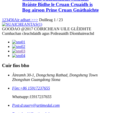
Bràiste Bidhe le Cruan Cruaidh is
Bog airson Prìne Cruan Gnàthaichte
1
2
3
4
5
6
Air adhart >
>>
Duilleag 1 / 23
GOODAO @2017 CÒIRICHEAN UILE GLÈIDHTE
Cumhachan cleachdaidh agus Poileasaidh Dìomhaireachd
Cuir fios bho
Àireamh 30-1, Dongcheng Rathad, Dongsheng Town
Zhongshan Guangdong Sìona
Fòn:
+86 15917237655
Whatsapp:
15917237655
Post-d:
query@artimedal.com