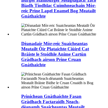
Burger Hamburger Meagsagach Taco
Biadh Tiodhlac Cuimhneachain Mòr-
reic Prìne Lapel Enamel Bog Meatailt
Gnàthaichte
Dèanadair Mòr-reic Suaicheantas
Meatailt Òir Plataichte Ciùird Cat
Bràiste le Stoidhle Anime Cartùn
Gràdhach airson Prìne Cruan
Gnàthaichte
Prìnichean Gnàthaichte Fasan
Gràdhach Factaraidh Neach-
dèanamh Suaicheantas Meatailt