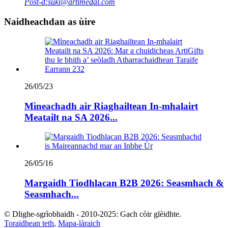
Post-d:
suki@artimedal.com
Naidheachdan as ùire
26/05/23
Mìneachadh air Riaghailtean In-mhalairt
Meatailt na SA 2026...
26/05/16
Margaidh Tiodhlacan B2B 2026: Seasmhach &
Seasmhach...
© Dlighe-sgrìobhaidh - 2010-2025: Gach còir glèidhte.
Toraidhean teth
,
Mapa-làraich