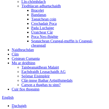
Lìn-chòmhdach
Tiodhlacan adhartachaidh
Bracelet
Bandanas
Tagaichean coin
Crochadair Poca
Pada Luchaige
Ùraichear Càr
Poca Neo-fhighte
Seataichean Ceangal-muffin is Ceangal-
cheangail
Naidheachdan
Cùis
Ceistean Cumanta
Mu ar deidhinn
Taisbeanaidhean Malairt
Eachdraidh Leasachaidh AG
Seòmar Eisimpleir
Clàr-innse Bathar Artigiftsmedals
Carson a thaghas tu sinn?
Cuir fios thugainn
English
Dachaigh