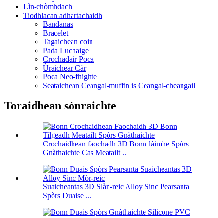
Lìn-chòmhdach
Tiodhlacan adhartachaidh
Bandanas
Bracelet
Tagaichean coin
Pada Luchaige
Crochadair Poca
Ùraichear Càr
Poca Neo-fhighte
Seataichean Ceangal-muffin is Ceangal-cheangail
Toraidhean sònraichte
Crochaidhean faochadh 3D Bonn-làimhe Spòrs
Gnàthaichte Cas Meatailt ...
Suaicheantas 3D Slàn-reic Alloy Sinc Pearsanta
Spòrs Duaise ...