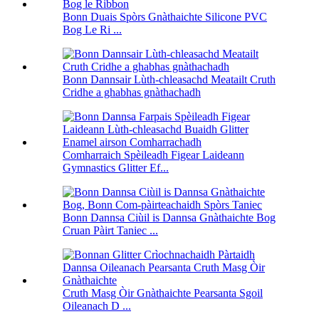
Bonn Duais Spòrs Gnàthaichte Silicone PVC
Bog Le Ri ...
Bonn Dannsair Lùth-chleasachd Meatailt Cruth
Cridhe a ghabhas gnàthachadh
Comharraich Spèileadh Figear Laideann
Gymnastics Glitter Ef...
Bonn Dannsa Ciùil is Dannsa Gnàthaichte Bog
Cruan Pàirt Taniec ...
Cruth Masg Òir Gnàthaichte Pearsanta Sgoil
Oileanach D ...