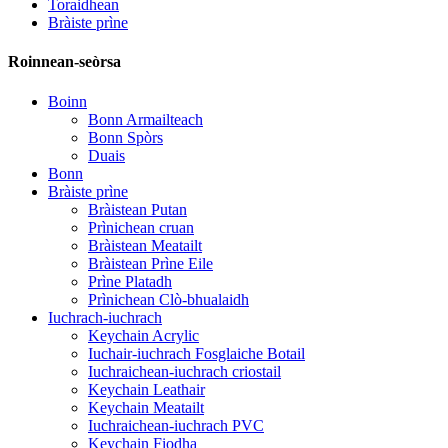
Toraidhean
Bràiste prìne
Roinnean-seòrsa
Boinn
Bonn Armailteach
Bonn Spòrs
Duais
Bonn
Bràiste prìne
Bràistean Putan
Prìnichean cruan
Bràistean Meatailt
Bràistean Prìne Eile
Prìne Platadh
Prìnichean Clò-bhualaidh
Iuchrach-iuchrach
Keychain Acrylic
Iuchair-iuchrach Fosglaiche Botail
Iuchraichean-iuchrach criostail
Keychain Leathair
Keychain Meatailt
Iuchraichean-iuchrach PVC
Keychain Fiodha