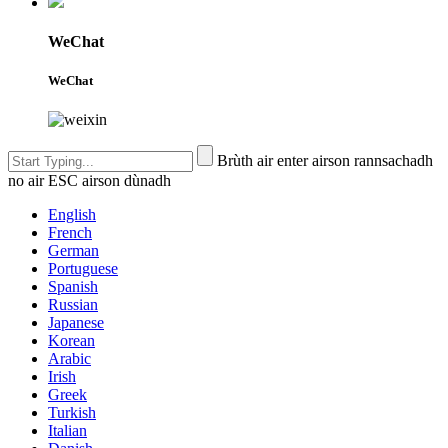
WeChat
WeChat
Brùth air enter airson rannsachadh
no air ESC airson dùnadh
English
French
German
Portuguese
Spanish
Russian
Japanese
Korean
Arabic
Irish
Greek
Turkish
Italian