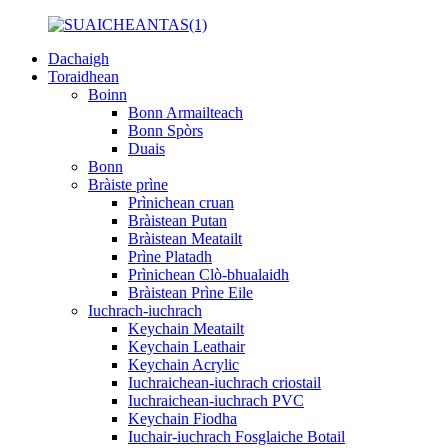
Dachaigh
Toraidhean
Boinn
Bonn Armailteach
Bonn Spòrs
Duais
Bonn
Bràiste prìne
Prìnichean cruan
Bràistean Putan
Bràistean Meatailt
Prìne Platadh
Prìnichean Clò-bhualaidh
Bràistean Prìne Eile
Iuchrach-iuchrach
Keychain Meatailt
Keychain Leathair
Keychain Acrylic
Iuchraichean-iuchrach criostail
Iuchraichean-iuchrach PVC
Keychain Fiodha
Iuchair-iuchrach Fosglaiche Botail