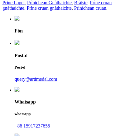
Prìne Lapel
,
Prìnichean Gnàthaichte
,
Bràiste
,
Prìne cruan
gnàthaichte
,
Prìne cruan gnàthaichte
,
Prìnichean cruan
,
Fòn
Post-d
Post-d
query@artimedal.com
Whatsapp
whatsapp
+86 15917237655